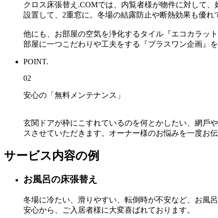
クロス床張替え.COMでは、内覧者様が物件に対して
設置して、2重窓に。冬場の結露防⽌や断熱効果も優れ
他にも、お部屋の空気を浄化するタイル『エコカラット
部屋に⼀つこだわりや⼯夫をする『プラスワン企画』を
POINT.
02
安心の「無料メンテナンス」
⽞関ドアが枠にこすれているのを何とかしたい、網⼾や
スさせていただきます。オーナー様のお悩みを⼀度お伝
サービス内容の例
お⾵呂の床張替え
冬場に冷たい、滑りやすい、転倒時が不安など、お⾵呂
安⼼から、ご⼊居者様に⼤変喜ばれております。